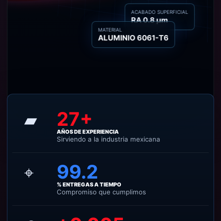
ACABADO SUPERFICIAL
RA 0.8 µm
MATERIAL
ALUMINIO 6061-T6
27+
▰
AÑOS DE EXPERIENCIA
Sirviendo a la industria mexicana
99.2
⌖
% ENTREGAS A TIEMPO
Compromiso que cumplimos